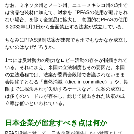
なお、ミネソタ州とメーン州、ニューメキシコ州の3州で
は食品包装材に加えて、対象を「PFASの使用が避けられ
ない場合」を除く全製品に拡大し、意図的なPFASの使用
を2032年1月1日から全面禁止する法案が成立している。
ちなみにPFAS規制法案が連邦でも州でもなかなか成立し
ないのはなぜだろうか。
1つには反対勢力の強力なロビー活動の存在が指摘されて
いる。それに加え、米国の立法制度もその要因だ。米国
の立法過程では、法案が委員会段階で審議されないまま
会期終了となる「自然消滅（died in committee）」や、期
限までに採決されず失効するケースなど、法案の成立に
は多くのハードルが存在し、総じて提出された法案の成
立率は低いといわれている。
日本企業が留意すべき点は何か
PFAS規制に対して、日本企業が優先したい対策として