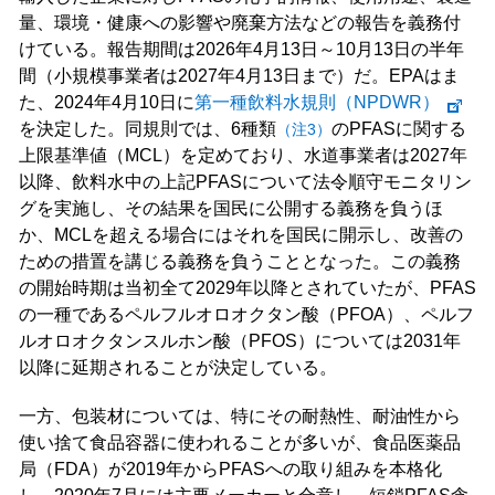
量、環境・健康への影響や廃棄方法などの報告を義務付
けている。報告期間は2026年4月13日～10月13日の半年
間（小規模事業者は2027年4月13日まで）だ。EPAはま
た、2024年4月10日に
第一種飲料水規則（NPDWR）
を決定した。同規則では、6種類
のPFASに関する
（注3）
上限基準値（MCL）を定めており、水道事業者は2027年
以降、飲料水中の上記PFASについて法令順守モニタリン
グを実施し、その結果を国民に公開する義務を負うほ
か、MCLを超える場合にはそれを国民に開示し、改善の
ための措置を講じる義務を負うこととなった。この義務
の開始時期は当初全て2029年以降とされていたが、PFAS
の一種であるペルフルオロオクタン酸（PFOA）、ペルフ
ルオロオクタンスルホン酸（PFOS）については2031年
以降に延期されることが決定している。
一方、包装材については、特にその耐熱性、耐油性から
使い捨て食品容器に使われることが多いが、食品医薬品
局（FDA）が2019年からPFASへの取り組みを本格化