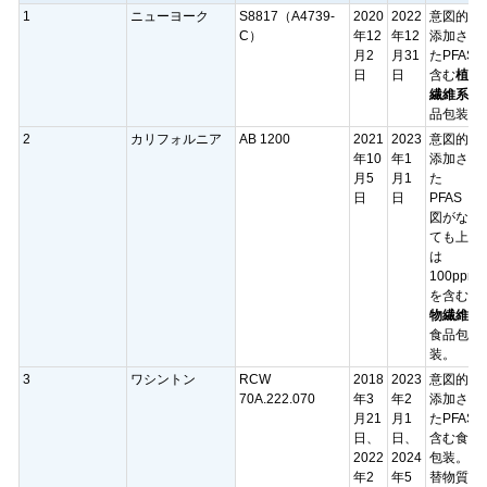
1
ニューヨーク
S8817（A4739-
2020
2022
意図的に
C）
年12
年12
添加され
月2
月31
たPFAS
日
日
含む
植物
繊維系
食
品包装
2
カリフォルニア
AB 1200
2021
2023
意図的に
年10
年1
添加され
月5
月1
た
日
日
PFAS（
図がなく
ても上限
は
100ppm
を含む
植
物繊維系
食品包
装。
3
ワシントン
RCW
2018
2023
意図的に
70A.222.070
年3
年2
添加され
月21
月1
たPFAS
日、
日、
含む食品
2022
2024
包装。代
年2
年5
替物質の