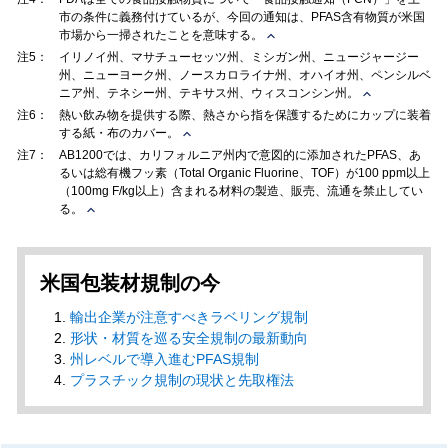
市の条件に義務付けているが、今回の通知は、PFAS含有物質が米国
市場から一掃されたことを意味する。
注5：
イリノイ州、マサチューセッツ州、ミシガン州、ニュージャージー
州、ニューヨーク州、ノースカロライナ州、オハイオ州、ペンシルベ
ニア州、テネシー州、テキサス州、ウィスコンシン州。
注6：
熱い飲み物を提供する際、熱さから指を保護するためにカップに装着
する紙・布のカバー。
注7：
AB1200では、カリフォルニア州内で意図的に添加されたPFAS、あ
るいは総有機フッ素（Total Organic Fluorine、TOF）が100 ppm以上
（100mg F/kg以上）含まれる材料の製造、販売、流通を禁止してい
る。
米国包装材規制の今
輸出企業が注意すべきラベリング規制
形状・材質を巡る安全規制の最新動向
州レベルで導入進むPFAS規制
プラスチック規制の現状と先取権法