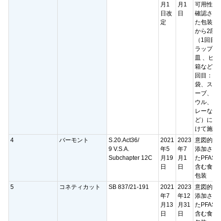
月1
月1
可用性が
日改
日
確認され
定
た包装材
から2段
（1回目
ラップ、
皿 、ピザ
箱など、
回目：
袋、スリ
ーブ、ボ
ウル、ト
レーな
ど）に分
けて施行
4
バーモント
S.20.Act36/
2021
2023
意図的に
9 V.S.A.
年5
年7
添加され
Subchapter 12C
月19
月1
たPFAS
日
日
含む食品
包装
5
コネティカット
SB 837/21‑191
2021
2023
意図的に
年7
年12
添加され
月13
月31
たPFAS
日
日
含む食品