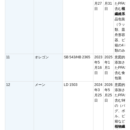
月27
月31
たPFAS
日
日
含む
植物
繊維系
食
品包装
（ラップ
類、皿、
舟形容
器、ピザ
箱の4 種
類のみ）
11
オレゴン
SB 543/HB 2365
2023
2025
意図的に
年5
年1
添加され
月16
月1
たPFAS
日
日
含む食品
包装
12
メーン
LD 1503
2024
2026
意図的に
年3
年5
添加され
月25
月25
たPFAS
日
日
含む9種
の（バッ
グ、ボウ
ル、ピザ
箱など）
植物繊維