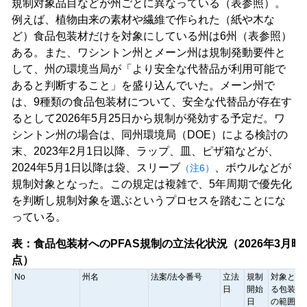
規制対象品目などが州ごとに異なっている（表参照）。
例えば、植物由来の素材や繊維で作られた（紙や木な
ど）食品包装材だけを対象にしている州は6州（表参照）
ある。また、ワシントン州とメーン州は規制発動要件と
して、州の環境当局が「より安全な代替品が利用可能で
あると判断すること」を盛り込んでいた。メーン州で
は、9種類の食品包装材について、安全な代替品が存在す
るとして2026年5月25日から規制が発効する予定だ。ワ
シントン州の場合は、同州環境局（DOE）による検討の
末、2023年2月1日以降、ラップ、皿、ピザ箱などが、
2024年5月1日以降は袋、スリーブ
、ボウルなどが
（注6）
規制対象となった。この規定は複雑で、5年周期で優先化
を判断し規制対象を選ぶというプロセスを踏むことにな
っている。
表：食品包装材へのPFAS規制の立法化状況（2026年3月時
点）
No
州名
法案/法令番号
立法
規制
対象とな
日
開始
る包装材
日
の範囲