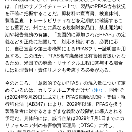
は、自社のサプライチェーン上で、製品のPFAS含有状況
を正確に把握することだ。原材料の宣言書、検査体制、
製造監査、トレーサビリティなどを定期的に確認するこ
とも重要だ。州ごとに異なる規制対象品目、禁止開始時
期や報告義務の有無、「意図的に添加されたPFAS」の定
義などを正確に把握して、対応を検討する。必要に応
じ、自己宣言や第三者機関によるPFASフリー証明書を用
意する。このほか、PFAS含有廃棄物は有害物質扱いとな
るため、米国での廃棄・リサイクル工程に関与する場合
には処理費用・責任リスクも考慮する必要がある。
今のところ、「意図的でないPFAS」の混入量について定
めているのは、カリフォルニア州だけだ
。同州で
（注7）
は2024年9月29日に成立したPFAS規制の試験・登録・執
行強化法（AB347）により、2029年以降、PFASを扱う
製造業者に対するさまざまな義務が段階的に導入される
予定だ。具体的には、該当企業は2029年7月1日までにカ
リフォルニア州の有害物質管理局（DTSC）に対し、