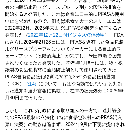
し、2020年7月には主要メーカーと合意し、短鎖PFAS含
有の油脂防止剤（グリースプルーフ剤）の段階的排除を
開始すると発表した。これは企業に自主的にPFASの使用
中止を求めたもので、例えば米素材大手のスリーエムは
2022年12月、2025年末までにPFASの製造を終了すると
発表した（
2022年12月22日付ビジネス短信参照
）。FDA
はさらに2024年2月28日には、PFASを含有した食品包装
用グリースプルーフ材についてメーカーによる自主的フ
ェーズアウト（段階的廃止）が完了し、米国市場で販売
されなくなったと発表した。2025年1月6日には、紙・板
紙製の食品包装材に油脂防止剤として使用されてきた
PFAS含有食品接触物質に関する35件の食品接触通知
（FCN）
について「もはや有効ではない」と判断
（注4）
した通知を連邦官報に掲載し、在庫の販売処分も2025年6
月30日までとした。
しかし、これら行政による取り組みの一方で、連邦議会
でのPFAS規制の立法化（特に食品包装材へのPFAS混入
禁止法案）の動きは進まず、2024年9月に下院に提出され