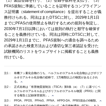
（1）製品登録を行う、（2）登録手数料を支払う、（3）
PFAS規制に準拠していることを証明するコンプライアン
ス証明書（statement of compliance）を提出することが義
務付けられる。同法はまたDTSCに対し、2029年1月1日
までにPFASの使用禁止を執行するための規則を制定し、
2030年7月1日以降においては規則の執行と順守を確保す
ることを義務付けている。同法は同時にDTSCに対して、
2029年1月1日までに、PFAS規制への適合を調べるため
の承認された検査方法および適切な第三者認証を受けた
試験機関のリストをウェブサイトに掲載することも義務
付けている。
注1：
有機フッ素化合物のうち、ペルフルオロアルキル化合物およびポリフ
ルオロアルキル化合物の総称で、1万種類以上の物質があるとされ
る。
注2：
正式名称は「有害物質規制法（TSCA）第8条（a）（7）に基づくペ
ルフルオロアルキルおよびポリフルオロアルキル物質（PFAS）に関
する報告と記録保管規則」。
注3：
PFOA、PFOS、PFHxS、PFNA、HFPO-DA、PFBS混合の6種類。
注4：
FDAは全ての食品接触物質について「食品接触通知（FCN）」を上