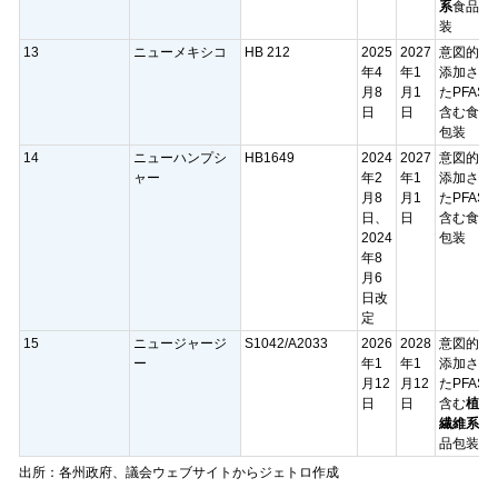
系
食品包
装
13
ニューメキシコ
HB 212
2025
2027
意図的に
年4
年1
添加され
月8
月1
たPFAS
日
日
含む食品
包装
14
ニューハンプシ
HB1649
2024
2027
意図的に
ャー
年2
年1
添加され
月8
月1
たPFAS
日、
日
含む食品
2024
包装
年8
月6
日改
定
15
ニュージャージ
S1042/A2033
2026
2028
意図的に
ー
年1
年1
添加され
月12
月12
たPFAS
日
日
含む
植物
繊維系
食
品包装
出所：各州政府、議会ウェブサイトからジェトロ作成