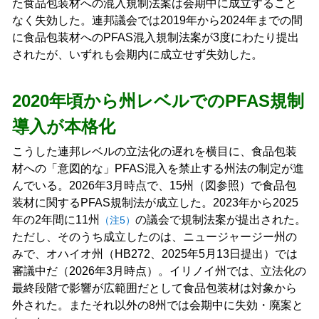
た食品包装材への混入規制法案は会期中に成立すること
なく失効した。連邦議会では2019年から2024年までの間
に食品包装材へのPFAS混入規制法案が3度にわたり提出
されたが、いずれも会期内に成立せず失効した。
2020年頃から州レベルでのPFAS規制
導入が本格化
こうした連邦レベルの立法化の遅れを横目に、食品包装
材への「意図的な」PFAS混入を禁止する州法の制定が進
んでいる。2026年3月時点で、15州（図参照）で食品包
装材に関するPFAS規制法が成立した。2023年から2025
年の2年間に11州
の議会で規制法案が提出された。
（注5）
ただし、そのうち成立したのは、ニュージャージー州の
みで、オハイオ州（HB272、2025年5月13日提出）では
審議中だ（2026年3月時点）。イリノイ州では、立法化の
最終段階で影響が広範囲だとして食品包装材は対象から
外された。またそれ以外の8州では会期中に失効・廃案と