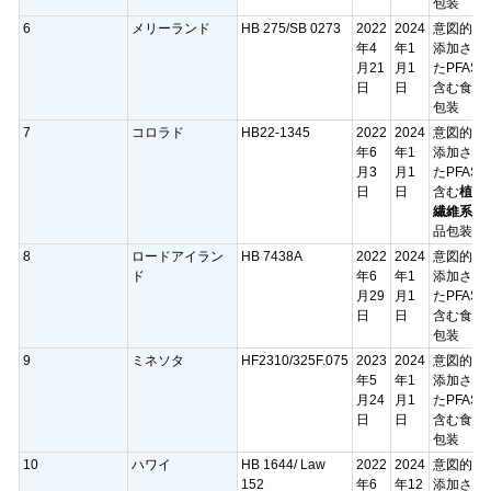
包装
6
メリーランド
HB 275/SB 0273
2022
2024
意図的に
年4
年1
添加され
月21
月1
たPFAS
日
日
含む食品
包装
7
コロラド
HB22-1345
2022
2024
意図的に
年6
年1
添加され
月3
月1
たPFAS
日
日
含む
植物
繊維系
食
品包装
8
ロードアイラン
HB 7438A
2022
2024
意図的に
ド
年6
年1
添加され
月29
月1
たPFAS
日
日
含む食品
包装
9
ミネソタ
HF2310/325F.075
2023
2024
意図的に
年5
年1
添加され
月24
月1
たPFAS
日
日
含む食品
包装
10
ハワイ
HB 1644/ Law
2022
2024
意図的に
152
年6
年12
添加され