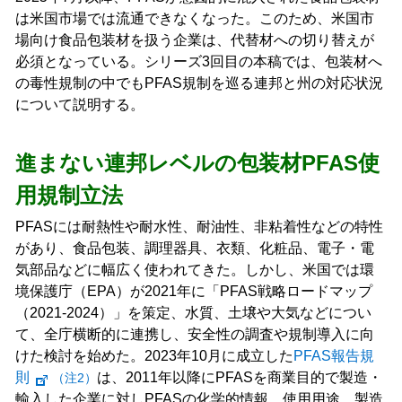
は米国市場では流通できなくなった。このため、米国市
場向け食品包装材を扱う企業は、代替材への切り替えが
必須となっている。シリーズ3回目の本稿では、包装材へ
の毒性規制の中でもPFAS規制を巡る連邦と州の対応状況
について説明する。
進まない連邦レベルの包装材PFAS使
用規制立法
PFASには耐熱性や耐水性、耐油性、非粘着性などの特性
があり、食品包装、調理器具、衣類、化粧品、電子・電
気部品などに幅広く使われてきた。しかし、米国では環
境保護庁（EPA）が2021年に「PFAS戦略ロードマップ
（2021‑2024）」を策定、水質、土壌や大気などについ
て、全庁横断的に連携し、安全性の調査や規制導入に向
けた検討を始めた。2023年10月に成立した
PFAS報告規
則
は、2011年以降にPFASを商業目的で製造・
（注2）
輸入した企業に対しPFASの化学的情報、使用用途、製造