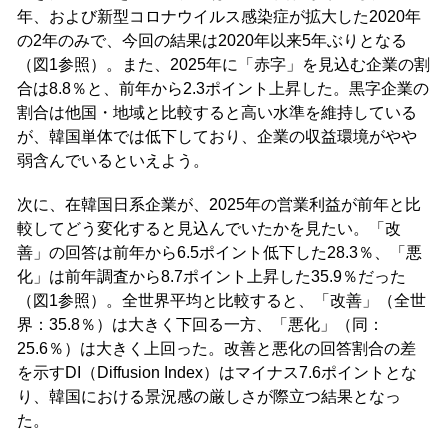
年、および新型コロナウイルス感染症が拡大した2020年
の2年のみで、今回の結果は2020年以来5年ぶりとなる
（図1参照）。また、2025年に「赤字」を見込む企業の割
合は8.8％と、前年から2.3ポイント上昇した。黒字企業の
割合は他国・地域と比較すると高い水準を維持している
が、韓国単体では低下しており、企業の収益環境がやや
弱含んでいるといえよう。
次に、在韓国日系企業が、2025年の営業利益が前年と比
較してどう変化すると見込んでいたかを見たい。「改
善」の回答は前年から6.5ポイント低下した28.3％、「悪
化」は前年調査から8.7ポイント上昇した35.9％だった
（図1参照）。全世界平均と比較すると、「改善」（全世
界：35.8％）は大きく下回る一方、「悪化」（同：
25.6％）は大きく上回った。改善と悪化の回答割合の差
を示すDI（Diffusion Index）はマイナス7.6ポイントとな
り、韓国における景況感の厳しさが際立つ結果となっ
た。