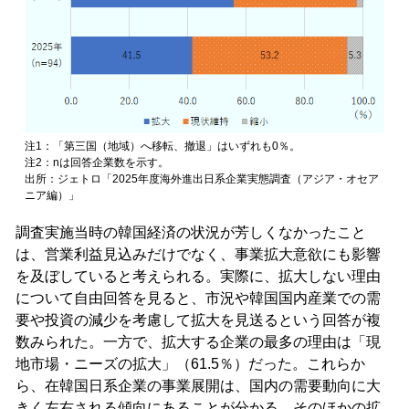
注1：「第三国（地域）へ移転、撤退」はいずれも0％。
注2：nは回答企業数を示す。
出所：ジェトロ「2025年度海外進出日系企業実態調査（アジア・オセア
ニア編）」
調査実施当時の韓国経済の状況が芳しくなかったこと
は、営業利益見込みだけでなく、事業拡大意欲にも影響
を及ぼしていると考えられる。実際に、拡大しない理由
について自由回答を見ると、市況や韓国国内産業での需
要や投資の減少を考慮して拡大を見送るという回答が複
数みられた。一方で、拡大する企業の最多の理由は「現
地市場・ニーズの拡大」（61.5％）だった。これらか
ら、在韓国日系企業の事業展開は、国内の需要動向に大
きく左右される傾向にあることが分かる。そのほかの拡