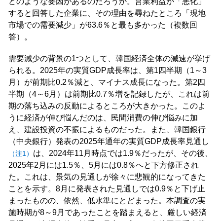
どのような要因があるのだろうか。営業利益が「悪化」
すると回答した企業に、その理由を尋ねたところ「現地
市場での需要減少」が63.6％と最も多かった（複数回
答）。
需要減少の背景の1つとして、韓国経済全体の減速が挙げ
られる。2025年の実質GDP成長率は、第1四半期（1～3
月）が前期比0.2％減と、マイナス成長になった。第2四
半期（4～6月）は前期比0.7％増を記録したが、これは前
期の落ち込みの反動によるところが大きかった。このよ
うに経済が伸び悩んだのは、民間消費の伸び悩みに加
え、建設投資の不振によるものだった。また、韓国銀行
（中央銀行）発表の2025年通年の実質GDP成長率見通し
は、2024年11月時点では1.9％だったが、その後、
（注1）
2025年2月には1.5％、5月には0.8％へと下方修正され
た。これは、景気の見通しが徐々に悲観的になってきた
ことを示す。8月に発表された見通しでは0.9％と下げ止
まったものの、依然、低水準にとどまった。本調査の実
施時期が8～9月であったことを踏まえると、厳しい経済