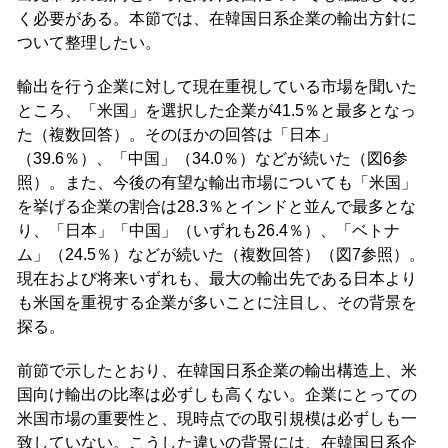
く必要がある。本節では、在韓国日系企業の輸出方針に
ついて整理したい。
輸出を行う企業に対して現在重視している市場を聞いた
ところ、「米国」を選択した企業が41.5％と最多となっ
た（複数回答）。そのほかの回答は「日本」
（39.6％）、「中国」（34.0％）などが続いた（図6参
照）。また、今後の有望な輸出市場についても「米国」
を挙げる企業の割合は28.3％とインドと並んで最多とな
り、「日本」「中国」（いずれも26.4％）、「ベトナ
ム」（24.5％）などが続いた（複数回答）（図7参照）。
現在および将来いずれも、最大の輸出先である日本より
も米国を重視する企業が多いことに注目し、その背景を
探る。
前節で示したとおり、在韓国日系企業の輸出構造上、米
国向け輸出の比率は必ずしも高くない。企業にとっての
米国市場の重要性と、現時点での取引規模は必ずしも一
致していない。こうした違いの背景には、在韓国日系企