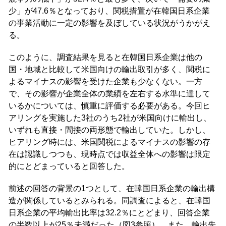
少」が47.6％となっており、関税措置が在韓国日系企業
の事業活動に一定の影響を及ぼしている状況がうかがえ
る。
このように、調査結果を見ると在韓国日系企業は他の
国・地域と比較して米国向けの輸出取引が多く、関税に
よるマイナスの影響を受けた企業も少なくない。一方
で、その影響が企業全体の業績を左右する水準に達して
いるかについては、慎重に評価する必要がある。今回ヒ
アリングを実施した3社のうち2社が米国向けに輸出し、
いずれも直接・間接の両形態で輸出していた。しかし、
ヒアリング時には、米国関税によるマイナスの影響の存
在は認識しつつも、現時点では収益全体への影響は限定
的にとどまっていると回答した。
前述の回答の背景の1つとして、在韓国日系企業の輸出構
造が関係しているとみられる。同調査によると、在韓国
日系企業の平均輸出比率は32.2％にとどまり、回答企業
の半数以上が25％未満だった（図3参照）。また、輸出先