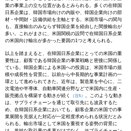
業の事業上の立ち位置があるとみられる。多くの在韓国
日系企業は、韓国市場向けの内販や、韓国企業向けの部
材・中間財・設備供給を主軸とする。米国市場への関与
も、直接輸出のみならず韓国企業を経由した間接輸出が
多い。これがまさに、米国関税の設問で在韓国日系企業
の米国向け輸出が多かった要因の1つと考えられる。
以上を踏まえると、在韓国日系企業にとっての米国の重
要性は、顧客である韓国企業の事業戦略と密接に関係し
ている。韓国企業による米国への投資は、米国市場の規
模や成長性を背景に、以前から中長期的な事業計画の一
環として進められてきた。近年は、製造業を中心に、二
次電池や半導体、自動車関連分野などで米国内に生産・
販売拠点を構築する動きが続く
。このような動き
（注5）
は、サプライチェーンを通じて取引先にも波及するた
め、在韓国日系企業においても、顧客企業の米国での事
業展開を見据えた対応が一定程度求められる状況だとみ
られる。輸出市場として米国を重視する姿勢の背景に
は、単純な取引量の多寡だけでなく、サプライチェーン