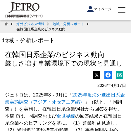
マイページ
海外ビジネス情報
地域・分析レポート
在韓国日系企業のビジネス動向
地域・分析レポート
在韓国日系企業のビジネス動向
厳しさ増す事業環境下での現状と見通し
2026年4月17日
ジェトロは、2025年8～9月に「
2025年度海外進出日系企
業実態調査（アジア・オセアニア編）
」（以下、「同調
査」）を実施し、在韓国日系企業94社から回答を得た。
本稿では、同調査および
全世界編
の回答結果と在韓国日
系企業へのヒアリングを基に、（1）営業利益見通し、
（2）米国追加関税措置の影響、（3）事業展開を中心