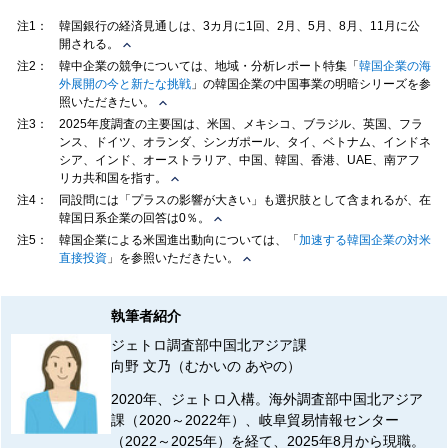
注1：
韓国銀行の経済見通しは、3カ月に1回、2月、5月、8月、11月に公
開される。
注2：
韓中企業の競争については、地域・分析レポート特集「
韓国企業の海
外展開の今と新たな挑戦
」の韓国企業の中国事業の明暗シリーズを参
照いただきたい。
注3：
2025年度調査の主要国は、米国、メキシコ、ブラジル、英国、フラ
ンス、ドイツ、オランダ、シンガポール、タイ、ベトナム、インドネ
シア、インド、オーストラリア、中国、韓国、香港、UAE、南アフ
リカ共和国を指す。
注4：
同設問には「プラスの影響が大きい」も選択肢として含まれるが、在
韓国日系企業の回答は0％。
注5：
韓国企業による米国進出動向については、「
加速する韓国企業の対米
直接投資
」を参照いただきたい。
執筆者紹介
ジェトロ調査部中国北アジア課
向野 文乃（むかいの あやの）
2020年、ジェトロ入構。海外調査部中国北アジア
課（2020～2022年）、岐阜貿易情報センター
（2022～2025年）を経て、2025年8月から現職。