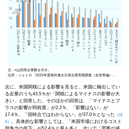
注：nは回答企業数を示す。
出所：ジェトロ「2025年度海外進出日系企業実態調査（全世界編）」
次に、米国関税による影響を見ると、米国に輸出してい
る企業のうち43.5％が「関税によるマイナスの影響が大
きい」と回答した。そのほかの回答は、「マイナスとプ
ラスの影響が同程度」が2.2％、「影響はない」が
17.4％、「現時点ではわからない」が37.0％となった
（注
。具体的な影響としては、「米国市場におけるコスト
4）
競争力の低下」が52.4％と最も多く、次いで「需要の減