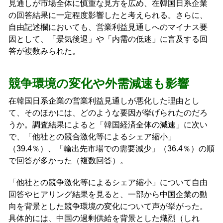
見通しが市場全体に慎重な見方を広め、在韓国日系企業
の回答結果に一定程度影響したと考えられる。さらに、
自由記述欄においても、営業利益見通しへのマイナス要
因として、「景気後退」や「内需の低迷」に言及する回
答が複数みられた。
競争環境の変化や外需減速も影響
在韓国日系企業の営業利益見通しが悪化した理由とし
て、そのほかには、どのような要因が挙げられたのだろ
うか。調査結果によると「韓国経済全体の減速」に次い
で、「他社との競合激化等によるシェア縮小」
（39.4％）、「輸出先市場での需要減少」（36.4％）の順
で回答が多かった（複数回答）。
「他社との競争激化等によるシェア縮小」について自由
回答やヒアリング結果を見ると、一部から中国企業の動
向を背景とした競争環境の変化について声が挙がった。
具体的には、中国の過剰供給を背景とした熾烈（しれ