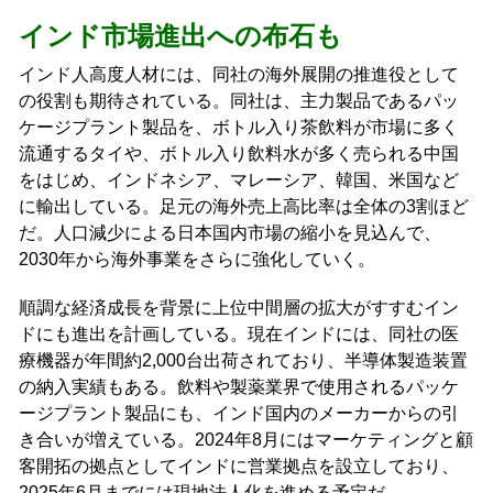
インド市場進出への布石も
インド人高度人材には、同社の海外展開の推進役として
の役割も期待されている。同社は、主力製品であるパッ
ケージプラント製品を、ボトル入り茶飲料が市場に多く
流通するタイや、ボトル入り飲料水が多く売られる中国
をはじめ、インドネシア、マレーシア、韓国、米国など
に輸出している。足元の海外売上高比率は全体の3割ほど
だ。人口減少による日本国内市場の縮小を見込んで、
2030年から海外事業をさらに強化していく。
順調な経済成長を背景に上位中間層の拡大がすすむイン
ドにも進出を計画している。現在インドには、同社の医
療機器が年間約2,000台出荷されており、半導体製造装置
の納入実績もある。飲料や製薬業界で使用されるパッケ
ージプラント製品にも、インド国内のメーカーからの引
き合いが増えている。2024年8月にはマーケティングと顧
客開拓の拠点としてインドに営業拠点を設立しており、
2025年6月までには現地法人化を進める予定だ。