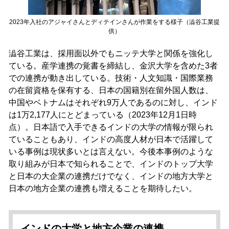
2023年入社のアジャイさんとディテインさんが作業をする様子（澁谷工業提
供）
澁谷工業は、採用面以外でもニッテ大学と関係を強化し
ている。産学連携の覚書を締結し、金沢大学を含めた3者
での連携が動き出している。技術・人文知識・国際業務
の在留資格を保有する、日本の国籍別在留外国人数は、
中国やベトナムはそれぞれ9万人であるのに対し、インド
は1万2,177人にとどまっている（2023年12月1日時
点）。日本語で入手できるインドの大学の情報が限られ
ていることもあり、インドの高度人材が日本で活躍して
いる事例は現状多いとは言えない。今後本事例のような
取り組みが日本で知られることで、インドのトップ大学
と日本の大企業の連携だけでなく、インドの地方大学と
日本の地方企業の連携も増えることを期待したい。
インドの大学と地方企業の連携