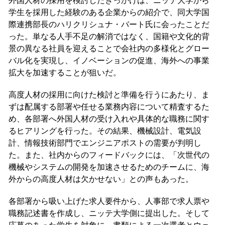
外国人材の採用を検討したきっかけは、ニッテ大学から
学生を採用した経験のある企業からの紹介で、同大学国
際連携部長のハリクリシュナ・バート氏に会ったことだ
った。単なる人手不足の解消ではなく、国籍や文化的背
景の異なる社員を迎えることで会社内の多様化とグロー
バル化を実現し、イノベーションの促進、海外への事業
拡大を加速することが狙いだ。
高度人材の採用に向けた検討と準備を行うにあたり、ま
ずは配属する部署や任せる業務内容について精査するた
め、各部署へ外国人材の受け入れや具体的な職務に関す
るヒアリングを行った。その結果、機械設計、電気設
計、情報技術部門でエンジニアポストの需要が判明し
た。また、社内からのフィードバックには、「次世代の
機械やシステムの開発を加速させるためのチームに、海
外からの高度人材は欠かせない」との声もあった。
各部署から吸い上げた求人要件から、人事部で求人票や
職務記述書を作成し、ニッテ大学側に提出した。そして