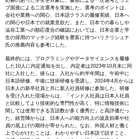
応募のあった学生を対象に、書類による一次選考とウェ
ブ面接による二次選考を実施した。選考のポイントは、
会社や業務への関心、日本語クラスの履修実績、日本へ
の関心や日本での就業意欲だ。また、日本での暮らしや
澁谷工業への順応度合の確認においては、日本企業と学
生の採用のマッチング経験を豊富に持つハリクリシュナ
氏の推薦内容も参考にした。
最終的には、プログラミングやデータサイエンスを履修
した10人に内定通知を出し、内定者は2023年10月末に同
社に入社した。彼らは、入社から約半年間は、午前中に
日本語研修、午後に技術研修を受講し、2024年4月からは
日本人の新卒社員と共に新入社員研修に参加した。研修
を受け入れた現場からは、「インド人社員は日本人社員
と比較してより技術的な専門性が高く、特に情報技術に
関しては使用できる言語数が多く優秀だ」と高評価だっ
た。経営陣からは、日本人への能力向上の波及効果や社
員の底上げの期待が寄せられた。なお、外国人材と働く
上で心がけたことは、わかりやすい日本語で話すこと、