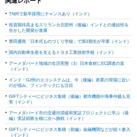
関連レポート
TN州で新卒採用にチャンスあり（インド）
投資期待高まるスリランカ北部州（後編）インドとの連結性を
生かした開発が進展
豊田通商「日本式ものづくり学校」で第2期生が卒業（インド）
国内自動車生産を支えるトヨタ工業技術学校（インド）
アーメダバード地域の生活実態（3）日本食材にEC調達の道
（インド）
インド・GJ州のエコシステムは、今（後編）産業の現場に近い
のが強み、フィンテックにも注目
GIFTシティーにビジネス集積（後編）都市機能や海事仲裁も充
実（インド）
アーメダバード市の交通渋滞緩和実証プロジェクトに学ぶ（後
編）実証経験を糧に次へ挑戦（インド）
GIFTシティーにビジネス集積（前編）金融機関などが続々参入
（インド）