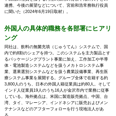
連携、今後の展望などについて、宮前和浩常務執行役員
に聞いた（2024年6月19日取材）。
外国人の具体的職務を各部署にヒアリ
ング
同社は、飲料の無菌充填（じゅうてん）システムで、国
内で約8割のシェアを持つ。このシステムを主力製品とす
るパッケージングプラント事業に加え、工作加工や半導
体・電池製造システムなどを扱うメカトロシステム事
業、選果選別システムなどを扱う農業設備事業、再生医
療システム事業を展開する。グループ全体で在籍する約
3,800人のうち、日本の外国人籍従業員は約80人。そして
インド人従業員19人のうち16人が金沢市内で業務に従事
している。海外拠点は、米国に製造販売拠点、中国、台
湾、タイ、マレーシア、インドネシアに販売およびメン
テナンスなどのアフターフォローを行う現地法人があ
る。