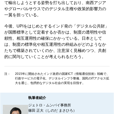
て輸出しようとする姿勢を打ち出しており、南西アジア
やグローバルサウスでのデジタル主権や政策的影響力の
一翼を担っている。
今後、UPIをはじめとするインド発の「デジタル公共財」
が国際標準として定着するか否かは、制度の透明性や信
頼性、相互運用性の確保にかかっている。日本として
は、制度の標準化や相互運用性の枠組みがどのようなか
たちで構築されていくのか、注意深く見極めつつ、共創
的に関与していくことが考えられるだろう。
注：
2015年に開始されたインド政府の国家ICT（情報通信技術）戦略で、
行政サービスの電子化、デジタルインフラ整備、国民のITアクセス拡
大を通じ、包摂的なデジタル社会の実現を目指す。
執筆者紹介
ジェトロ・ムンバイ事務所
篠田 正大（しのだ まさひろ）