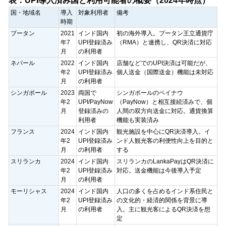
表：UPI導入済み国と利用可能者の概要（2024年時点）
国・地域名
導入
対象利用者
備考
時期
ブータン
2021
インド国内
初の海外導入。ブータン王立通貨庁
年7
UPI登録済み
（RMA）と連携し、QR決済に対応
月
の利用者
ネパール
2022
インド国内
店舗などでのUPI決済は可能だが、
年2
UPI登録済み
個人送金（国際送金）機能は未対応
月
の利用者
シンガポール
2023
両国で
シンガポールのペイナウ
年2
UPI/PayNow
（PayNow）と相互接続済みで、個
月
登録済みの
人間の双方向送金に対応。通貨換算
利用者
機能も実装済み
フランス
2024
インド国内
観光施設を中心にQR決済導入。イ
年2
UPI登録済み
ンド人観光客の利便性向上を目的と
月
の利用者
する
スリランカ
2024
インド国内
スリランカのLankaPayはQR決済に
年2
UPI登録済み
対応。送金機能は今後導入予定
月
の利用者
モーリシャス
2024
インド国内
人口の多くを占めるインド系住民と
年2
UPI登録済み
の文化的・経済的関係を背景に導
月
の利用者
入。主に観光客によるQR決済を想
定