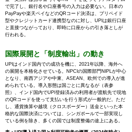
で完了し、銀行名や口座番号の入力は必要ない。日本の
PayPayや楽天ペイなどのQRコード決済は、プリペイド
型やクレジットカード連携型なのに対し、UPIは銀行口座
と直接つながっており、即時に口座からの引き落としが
行われる。
国際展開と「制度輸出」の動き
UPIはインド国内での成功を機に、2021年以降、海外へ
の展開を本格化させている。NPCIの国際部門NIPLが中心
となり、南西アジアや中東、ASEAN、欧州での導入が進
められている。導入形態は国ごとに異なるが（表参
照）、インド国内でUPI登録済みの利用者が渡航先で現地
のQRコードを使って支払いを行う形式が一般的だ。ただ
し、通貨換算や越境（クロスボーダー）送金といった本
格的な国際決済については、シンガポールで一部実現し
ている例を除き、多くの国では制度整備の途上にある。