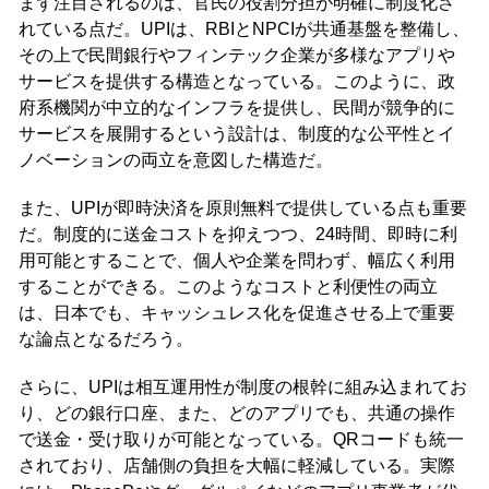
まず注目されるのは、官民の役割分担が明確に制度化さ
れている点だ。UPIは、RBIとNPCIが共通基盤を整備し、
その上で民間銀行やフィンテック企業が多様なアプリや
サービスを提供する構造となっている。このように、政
府系機関が中立的なインフラを提供し、民間が競争的に
サービスを展開するという設計は、制度的な公平性とイ
ノベーションの両立を意図した構造だ。
また、UPIが即時決済を原則無料で提供している点も重要
だ。制度的に送金コストを抑えつつ、24時間、即時に利
用可能とすることで、個人や企業を問わず、幅広く利用
することができる。このようなコストと利便性の両立
は、日本でも、キャッシュレス化を促進させる上で重要
な論点となるだろう。
さらに、UPIは相互運用性が制度の根幹に組み込まれてお
り、どの銀行口座、また、どのアプリでも、共通の操作
で送金・受け取りが可能となっている。QRコードも統一
されており、店舗側の負担を大幅に軽減している。実際