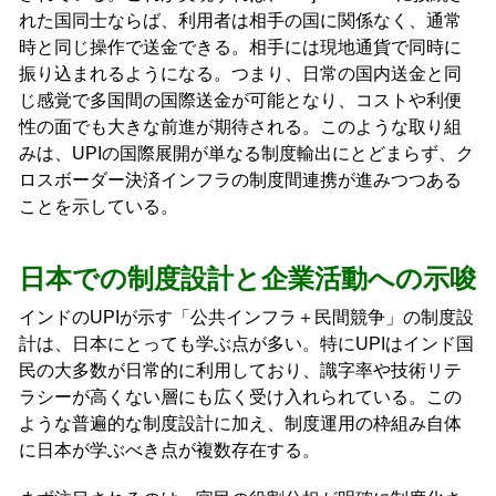
れた国同士ならば、利用者は相手の国に関係なく、通常
時と同じ操作で送金できる。相手には現地通貨で同時に
振り込まれるようになる。つまり、日常の国内送金と同
じ感覚で多国間の国際送金が可能となり、コストや利便
性の面でも大きな前進が期待される。このような取り組
みは、UPIの国際展開が単なる制度輸出にとどまらず、ク
ロスボーダー決済インフラの制度間連携が進みつつある
ことを示している。
日本での制度設計と企業活動への示唆
インドのUPIが示す「公共インフラ＋民間競争」の制度設
計は、日本にとっても学ぶ点が多い。特にUPIはインド国
民の大多数が日常的に利用しており、識字率や技術リテ
ラシーが高くない層にも広く受け入れられている。この
ような普遍的な制度設計に加え、制度運用の枠組み自体
に日本が学ぶべき点が複数存在する。