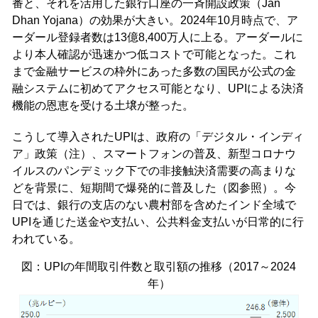
番と、それを活用した銀行口座の一斉開設政策（Jan
Dhan Yojana）の効果が大きい。2024年10月時点で、ア
ーダール登録者数は13億8,400万人に上る。アーダールに
より本人確認が迅速かつ低コストで可能となった。これ
まで金融サービスの枠外にあった多数の国民が公式の金
融システムに初めてアクセス可能となり、UPIによる決済
機能の恩恵を受ける土壌が整った。
こうして導入されたUPIは、政府の「デジタル・インディ
ア」政策（注）、スマートフォンの普及、新型コロナウ
イルスのパンデミック下での非接触決済需要の高まりな
どを背景に、短期間で爆発的に普及した（図参照）。今
日では、銀行の支店のない農村部を含めたインド全域で
UPIを通じた送金や支払い、公共料金支払いが日常的に行
われている。
図：UPIの年間取引件数と取引額の推移（2017～2024
年）