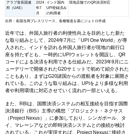
アラブ首長国連
2024
インド国内
現地店舗でのQR決済対応
邦（UAE）
年7
UPI登録済み
月
の利用者
出所：各国当局プレスリリース、各種報道を基にジェトロ作成
近年では、外国人旅行者の利便性向上を目的とした新た
な取り組みとして、2024年7月に「UPI One World」が導
入された。インドを訪れる外国人旅行者が現地の銀行口
座を持たずとも、一時的にUPIウォレットを開設し、QR
コードによる決済を利用できる仕組みだ。2023年9月にニ
ューデリーで開催されたG20サミットで初めて紹介された
こともあり、まずはG20諸国からの渡航者を対象に展開さ
れている。このような取り組みは、UPIをより多様な利用
者や利用環境に対応させていく流れの一部といえる。
また、RBIは、国際決済システムの相互接続を目指す国際
決済銀行（BIS）主導の構想「プロジェクト・ネクサス
（Project Nexus）」に参加しており、シンガポール、タ
イ、マレーシアなどの即時決済システムとの接続が検討
されている。これが実現すれば、Project Nexusに接続さ