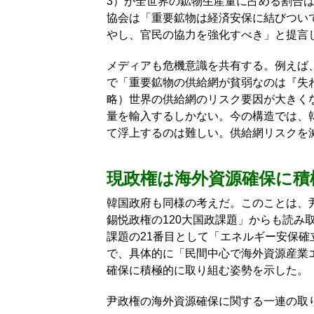
3）が全世界の鉱物生産量に占める割合は
協会は「重要鉱物は経済安保に結びつい
やし、官民の協力を強化すべき」と提言
メディアも危機意識を共有する。例えば、
で「重要鉱物の供給網が貧弱なのは『失
略）世界の供給網のリスク要因が大きく
量を輸入するしかない。今の構造では、
て浮上するのは難しい。供給網リスクを
現政権は海外資源確保に積
韓国政府も同様の考えだ。このことは、尹
錫悦政権の120大国政課題」からも読み
課題の21番目として「エネルギー安保
で、具体的に「民間中心で海外資源産業
確保に積極的に取り組む姿勢を示した。
尹政権の海外資源確保に関する一連の取