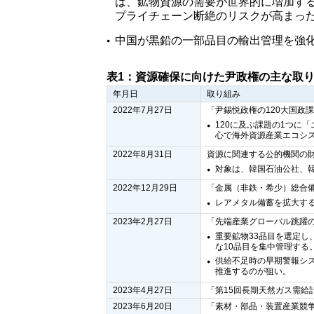
は、鉱物資源の需要が世界的に増加す
プライチェーン断絶のリスクが高まっ
中国が黒鉛の一部品目の輸出管理を強
表1：資源確保に向けた尹政権の主な取
年月日
取り組み
2022年7月27日
「尹錫悦政権の120大国政
120に及ぶ課題の1つに
心で海外資源産業エコシ
2022年8月31日
資源に関連する公的機関の
対象は、韓国石油公社、
2022年12月29日
「金属（非鉄・希少）総合
レアメタル備蓄を拡大す
2023年2月27日
「先端産業グローバル跳躍
重要鉱物33品目を選定
な10品目を集中管理する
供給不足時の早期警報シ
推進するのが狙い。
2023年4月27日
「第15回長期天然ガス需給計
2023年6月20日
「素材・部品・装置産業競