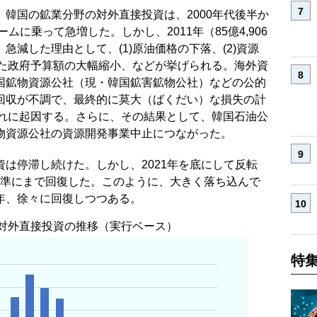
韓国の鉱業分野の対外直接投資は、2000年代後半か
ムに乗って急増した。しかし、2011年（85億4,906
減した理由として、(1)原油価格の下落、(2)資源
けた政府予算額の大幅縮小、などが挙げられる。海外資
国鉱物資源公社（現・韓国鉱害鉱物公社）などの公的
回収が不調で、最終的に莫大（ばくだい）な損失の計
これに起因する。さらに、その結果として、韓国石油公
物資源公社の資源開発事業中止につながった。
は停滞し続けた。しかし、2021年を底にして反転
じ水準にまで回復した。このように、大きく落ち込んで
年、徐々に回復しつつある。
対外直接投資の推移（実行ベース）
特