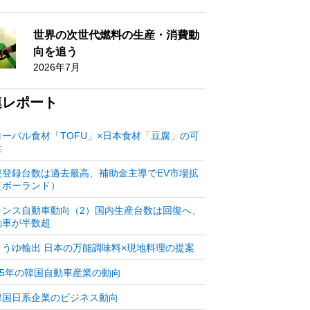
世界の次世代燃料の生産・消費動
向を追う
2026年7月
連レポート
ローバル食材「TOFU」×日本食材「豆腐」の可
性
規登録台数は過去最高、補助金主導でEV市場拡
（ポーランド）
ランス自動車動向（2）国内生産台数は回復へ、
動車が半数超
ょうゆ輸出 日本の万能調味料×現地料理の提案
025年の韓国自動車産業の動向
韓国日系企業のビジネス動向