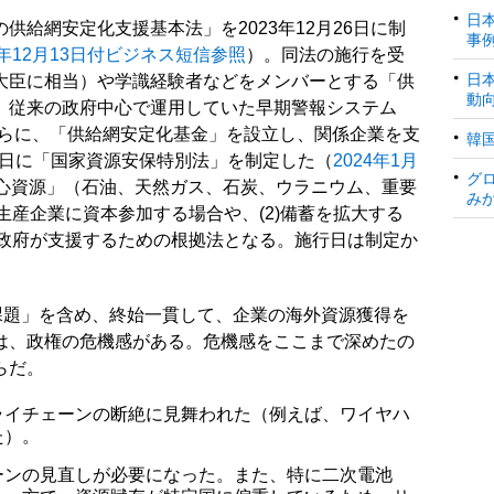
日
給網安定化支援基本法」を2023年12月26日に制
事
3年12月13日付ビジネス短信参照
）。同法の施行を受
日
大臣に相当）や学識経験者などをメンバーとする「供
動
、従来の政府中心で運用していた早期警報システム
さらに、「供給網安定化基金」を設立し、関係企業を支
韓
月6日に「国家資源安保特別法」を制定した（
2024年1月
グ
心資源」（石油、天然ガス、石炭、ウラニウム、重要
み
生産企業に資本参加する場合や、(2)備蓄を拡大する
、政府が支援するための根拠法となる。施行日は制定か
課題」を含め、終始一貫して、企業の海外資源獲得を
は、政権の危機感がある。危機感をここまで深めたの
らだ。
ライチェーンの断絶に見舞われた（例えば、ワイヤハ
た）。
ーンの見直しが必要になった。また、特に二次電池