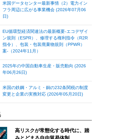
米国データセンター最新事情（2）電力イン
フラ周辺に広がる事業機会 (2026年07月06
日)
EU循環型経済関連法の最新概要‐エコデザイ
ン規則（ESPR）、修理する権利指令（R2R
指令）、包装・包装廃棄物規則（PPWR）
案‐（2024年11月）
2025年の中国自動車生産・販売動向 (2026
年06月26日)
米国の鉄鋼・アルミ・銅の232条関税の制度
変更と企業の実務対応 (2026年05月20日)
集
高リスクが常態化する時代に、踏
みとどまる自由貿易体制