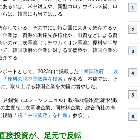
にあるのは、米中対立や、新型コロナウイルス禍、ロ
れらは、韓国にも当てはまる。
依存している。その中には特定国に大きく依存するケ
・企業は、資源の調達先多様化や、出資などによる資
高いのが二次電池（リチウムイオン電池）原料や半導
いて、韓国政府の企業に対する支援策や、韓国企業の
紹介する。
ポートとして、2023年に掲載した「
韓国政府、二次
」「
原料の脱中国依存を模索
」がある。本稿では、そ
もに、取り上げる韓国企業を大幅に増やした。
は、尹錫悦（ユン・ソンニョル）政権の海外資源開発政
国の主要な二次電池企業、同材料企業、総合商社の海
（後編「
脱「中国依存」を推進
」参照）。
直接投資が、足元で反転