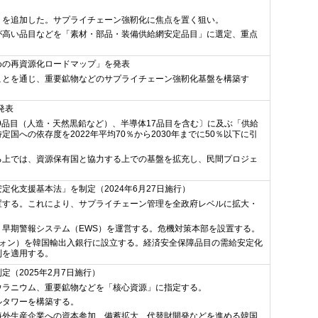
」を追加した。サプライチェーン強靭化に焦点を置く狙い。
が高い品目などを「素材・部品・装備供給網安定品目」に選定、重点
めの再資源化ロードマップ」を発表
ことを通じ、重要鉱物などのサプライチェーン強靭化基盤を構築す
発表
19品目（人造・天然黒鉛など）、半導体17品目を含む〕に及ぶ「供給
国への依存度を2022年平均70％から2030年までに50％以下に引
る上では、資源保有国と協力する上での基盤を拡充し、民間プロジェ
定化支援基本法」を制定（2024年6月27日施行）
置する。これにより、サプライチェーン管理を全政府レベルに拡大・
、早期警報システム（EWS）を運営する。危機対策本部を設置する。
ウォン）を韓国輸出入銀行に設立する。経済安全保障品目の需給安定化
利を適用する。
（2025年2月7日施行）
ウラニウム、重要鉱物などを「核心資源」に指定する。
ルタワーを構築する。
海外生産企業への資本参加、備蓄拡大、代替財開発などを進める韓国