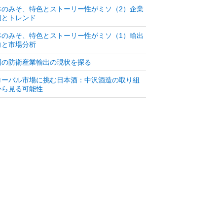
本のみそ、特色とストーリー性がミソ（2）企業
例とトレンド
本のみそ、特色とストーリー性がミソ（1）輸出
向と市場分析
国の防衛産業輸出の現状を探る
ローバル市場に挑む日本酒：中沢酒造の取り組
から見る可能性