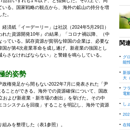
7品目いずれも1％以下、と指摘した。その上で、同
ている。国家戦略の観点から、海外の鉱山の持分を増
した。
経済紙「イーデーリー」は社説（2024年5月29日）
われた資源開発10年』の結果」「コロナ禍以降、（中
なっている。賦存資源が貧弱な韓国の企業は、必要な
関
韓国が第4次産業革命を成し遂げ、新産業の強国とし
減らさなければならない」と警鐘を鳴らしている。
グ
能
極的姿勢
新
大
政権発足から間もない2022年7月に発表された「尹
フ
取ることができる。海外での資源確保について、国政
電
確立および新産業・新市場の創出」を挙げた。その中
し
エコシステムを回復」することを明記し、海外で資源
2
り組みを整理した（表1参照）。
在