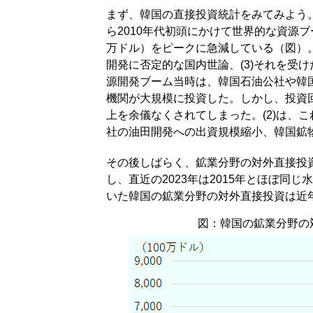
まず、韓国の直接投資統計をみてみよう。
ら2010年代初頭にかけて世界的な資源ブー
万ドル）をピークに急減している（図）。急
開発に否定的な国内世論、(3)それを受
源開発ブーム当時は、韓国石油公社や韓
機関が大規模に投資した。しかし、投資
上を余儀なくされてしまった。(2)は、
社の油田開発への出資規模縮小、韓国鉱
その後しばらく、鉱業分野の対外直接投資
し、直近の2023年は2015年とほぼ同
いた韓国の鉱業分野の対外直接投資は近
図：韓国の鉱業分野の