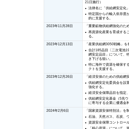
21日施行）
法律名に「供給網安定化
特定国からの輸入依存度
的に支援する。
2023年11月28日
「重要鉱物供給網強化のた
再資源化産業を育成する
る。
2023年12月13日
「産業供給網3050戦略」を
合計185品目〔二次電池
網安定品目」について、特定
き下げる狙い。
特に海外で資源を確保す
クトを支援する。
2023年12月26日
「経済安保のための供給網安
供給網安定化委員会を設
強化する。
経済安全保障品目を指定
供給網安定化基金（5兆
に寄与する企業に優遇金
2024年2月6日
「国家資源安保特別法」を制定
石油、天然ガス、石炭、
資源安全保障コントロー
「核心資源」について、