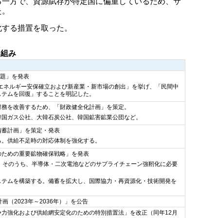
る一方で、資源賦存が特定国に偏重しているため、サ
た。
化する措置を取った。
り組み
課題」を発表
「エネルギー安保確立および新産業・新市場の創出」を挙げ、「民間中
ステムを回復」することを明記した。
財務を改善するため、「財政健全化計画」を策定。
韓国ガス公社、大韓石炭公社、韓国鉱害鉱業公団など。
備蓄計画」を策定・発表
る。供給不足時の対応体制を強化する。
のための重要鉱物確保戦略」を発表
し、そのうち、半導体・二次電池などのサプライチェーン強靭化に必要
。
ステムを構築する。備蓄を拡大し、国際協力・再資源化・技術開発を
画（2023年～2036年）」を公告
争力強化および供給網安定化のための特別措置法」を改正（同年12月