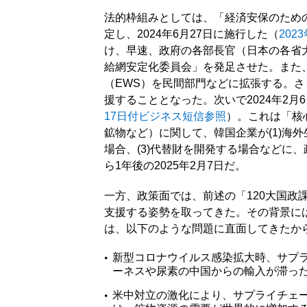
法的枠組みとしては、「経済安保のための供
定し、2024年6月27日に施行した（
202
け、早速、政府の各部長官（日本の各省
給網安定化委員会」を発足させた。また
（EWS）を民間部門などに拡張する。
援することとなった。次いで2024年2
17日付ビジネス短信参照
）。これは「核
鉱物など）に関して、韓国企業が(1)海外
場合、(3)代替財を開発する場合などに
ら1年後の2025年2月7日だ。
一方、政策面では、前述の「120大国政
支援する姿勢を取ってきた。その背景に
は、以下のような問題に直面してきたか
新型コロナウイルス感染拡大時、サプ
ーネスや尿素の中国からの輸入が滞っ
米中対立の激化により、サプライチェ