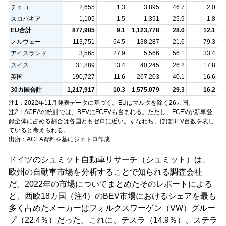
チェコ
2,655
1.3
3,895
46.7
2.0
スロバキア
1,105
1.5
1,391
25.9
1.8
EU合計
877,985
9.1
1,123,778
28.0
12.1
ノルウェー
113,751
64.5
138,287
21.6
79.3
アイスランド
3,565
27.9
5,566
56.1
33.4
スイス
31,889
13.4
40,245
26.2
17.8
英国
190,727
11.6
267,203
40.1
16.6
30カ国合計
1,217,917
10.3
1,575,079
29.3
16.2
注1：2022年11月発表データに基づく。EUはマルタを除く26カ国。
注2：ACEAの統計では、BEVにFCEVも含まれる。ただし、FCEVが新車登
録全体に占める割合は各国ともゼロに近い。すなわち、ほぼBEV台数を表し
ていると考えられる。
出所：ACEA資料を基にジェトロ作成
ドイツのシュミット自動車リサーチ（シュミット）は、
欧州の自動車市場を分析することで知られる調査会社
だ。2022年の市場についてまとめたそのレポートによる
と、西欧18カ国（注4）のBEV市場におけるシェアを最も
多く占めたメーカーはフォルクスワーゲン（VW）グルー
プ（22.4％）だった。これに、テスラ（14.9％）、ステラ