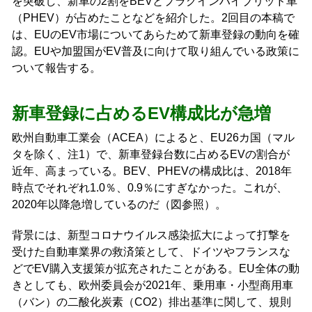
を突破し、新車の2割をBEVとプラグインハイブリッド車
（PHEV）が占めたことなどを紹介した。2回目の本稿で
は、EUのEV市場についてあらためて新車登録の動向を確
認。EUや加盟国がEV普及に向けて取り組んでいる政策に
ついて報告する。
新車登録に占めるEV構成比が急増
欧州自動車工業会（ACEA）によると、EU26カ国（マル
タを除く、注1）で、新車登録台数に占めるEVの割合が
近年、高まっている。BEV、PHEVの構成比は、2018年
時点でそれぞれ1.0％、0.9％にすぎなかった。これが、
2020年以降急増しているのだ（図参照）。
背景には、新型コロナウイルス感染拡大によって打撃を
受けた自動車業界の救済策として、ドイツやフランスな
どでEV購入支援策が拡充されたことがある。EU全体の動
きとしても、欧州委員会が2021年、乗用車・小型商用車
（バン）の二酸化炭素（CO2）排出基準に関して、規則