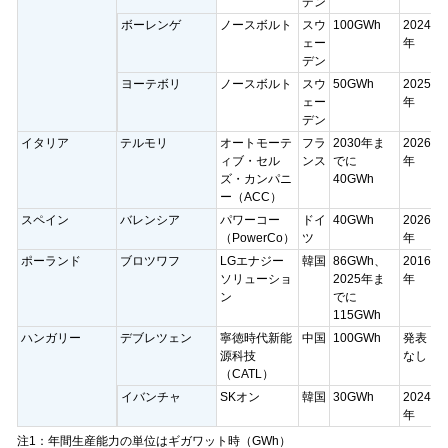
デン
ボーレンゲ
ノースボルト
スウ
100GWh
2024
ェー
年
デン
ヨーテボリ
ノースボルト
スウ
50GWh
2025
ェー
年
デン
イタリア
テルモリ
オートモーテ
フラ
2030年ま
2026
ィブ・セル
ンス
でに
年
ズ・カンパニ
40GWh
ー（ACC）
スペイン
バレンシア
パワーコー
ドイ
40GWh
2026
（PowerCo）
ツ
年
ポーランド
ブロツワフ
LGエナジー
韓国
86GWh、
2016
ソリューショ
2025年ま
年
ン
でに
115GWh
ハンガリー
デブレツェン
寧徳時代新能
中国
100GWh
発表
源科技
なし
（CATL）
イバンチャ
SKオン
韓国
30GWh
2024
年
注1：年間生産能力の単位はギガワット時（GWh）