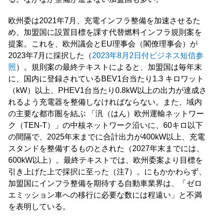
欧州委は2021年7月、充電インフラ整備を加速させるた
め、加盟国に設置目標を課す代替燃料インフラ規則案を
提案。これを、欧州議会とEU理事会（閣僚理事会）が
2023年7月に採択した（
2023年8月2日付ビジネス短信参
照
）。規則案の最終テキストによると、加盟国は毎年末
に、国内に登録されているBEV1台当たり1.3 キロワット
（kW）以上、PHEV1台当たり0.8kW以上の出力が達成さ
れるよう充電器を整備しなければならない。また、域内
の主要な都市圏を結ぶ 「汎（はん）欧州運輸ネットワー
ク（TEN-T）」の中核ネットワーク沿いに、60キロ以下
の間隔で、2025年末までに合計出力が400kW以上、充電
スタンドを整備するものとされた（2027年末までには、
600kW以上）。最終テキストでは、欧州委案より目標を
引き上げた上で採択に至った（注7）。にもかかわらず、
加盟国にインフラ整備を期待する自動車業界は、「ゼロ
エミッション車への移行に必要な数には程遠い」と不満
を表明している。