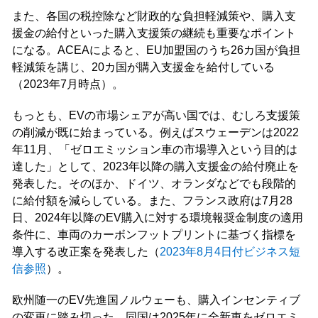
また、各国の税控除など財政的な負担軽減策や、購入支
援金の給付といった購入支援策の継続も重要なポイント
になる。ACEAによると、EU加盟国のうち26カ国が負担
軽減策を講じ、20カ国が購入支援金を給付している
（2023年7月時点）。
もっとも、EVの市場シェアが高い国では、むしろ支援策
の削減が既に始まっている。例えばスウェーデンは2022
年11月、「ゼロエミッション車の市場導入という目的は
達した」として、2023年以降の購入支援金の給付廃止を
発表した。そのほか、ドイツ、オランダなどでも段階的
に給付額を減らしている。また、フランス政府は7月28
日、2024年以降のEV購入に対する環境報奨金制度の適用
条件に、車両のカーボンフットプリントに基づく指標を
導入する改正案を発表した（
2023年8月4日付ビジネス短
信参照
）。
欧州随一のEV先進国ノルウェーも、購入インセンティブ
の変更に踏み切った。同国は2025年に全新車をゼロエミ