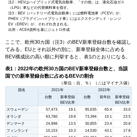
注2：HEVはハイブリッド式電気自動車、「その他」は、液化石油ガス
（LPG）車などの代替燃料車を指す。
注3：BEV（バッテリー式電気自動車）には燃料電池車（FCEV）が、
PHEV（プラグインハイブリッド車）にはエクステンデッド・レンジ
EV（EREV）が、それぞれ含まれる。
出所：ACEA資料を基にジェトロ作成
ここで、欧州30カ国（注3）のBEV新車登録台数を確認し
てみる。EUとそれ以外の別に、新車登録全体に占める
BEV構成比の高い順に列挙すると、表1のとおりになる。
表1：2022年の欧州30カ国のBEV新車登録台数と、当該
国での新車登録台数に占めるBEVの割合
（単位：台、％）（△はマイナス値）
国名
2021年
2022年
台数
新車登録
台数
前年比
新車登録
BEV比率
BEV比率
スウェーデン
57,473
19.1
95,035
65.4
33.0
オランダ
63,780
19.8
73,394
15.1
23.5
デンマーク
24,998
13.5
30,855
23.4
20.8
フィンランド
10,153
10.3
14,530
43.1
17.8