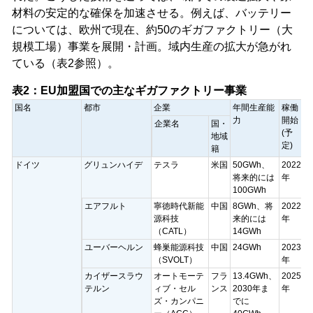
材料の安定的な確保を加速させる。例えば、バッテリー
については、欧州で現在、約50のギガファクトリー（大
規模工場）事業を展開・計画。域内生産の拡大が急がれ
ている（表2参照）。
表2：EU加盟国での主なギガファクトリー事業
国名
都市
企業
年間生産能
稼働
力
開始
企業名
国・
(予
地域
定)
籍
ドイツ
グリュンハイデ
テスラ
米国
50GWh、
2022
将来的には
年
100GWh
エアフルト
寧徳時代新能
中国
8GWh、将
2022
源科技
来的には
年
（CATL）
14GWh
ユーバーヘルン
蜂巣能源科技
中国
24GWh
2023
（SVOLT）
年
カイザースラウ
オートモーテ
フラ
13.4GWh、
2025
テルン
ィブ・セル
ンス
2030年ま
年
ズ・カンパニ
でに