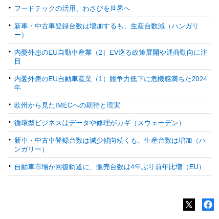
フードテックの活用、わさびを世界へ
新車・中古車登録台数は増加するも、生産台数減（ハンガリ
ー）
内憂外患のEU自動車産業（2）EV巡る政策展開や通商動向に注
目
内憂外患のEU自動車産業（1）競争力低下に危機感満ちた2024
年
欧州から見たIMECへの期待と現実
循環型ビジネスはデータや修理がカギ（スウェーデン）
新車・中古車登録台数は減少傾向続くも、生産台数は増加（ハ
ンガリー）
自動車市場が回復軌道に、販売台数は4年ぶり前年比増（EU）