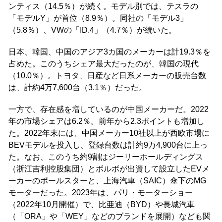
ンティス（14.5％）が続く。モデル別では、テスラの
「モデルY」が首位（8.9％）。同社の「モデル3」
（5.8％）、VWの「ID.4」（4.7％）が続いた。
日本、韓国、中国のアジア3カ国のメーカーは計19.3％を
占めた。このうちシェア最大だったのが、韓国の現代
（10.0％）。トヨタ、日産など日系メーカーの販売台数
は、計約4万7,600台（3.1％）だった。
一方で、存在感を増しているのが中国メーカーだ。2022
年の市場シェアは6.2％。前年から2.3ポイントも増加し
た。2022年末には、中国メーカー10社以上が西欧市場に
BEVモデルを投入し、登録台数は計約9万4,900台に上っ
た。なお、このうち約9割はジーリーホールディングス
（浙江吉利控股集団）とボルボが出資して設立したEVメ
ーカーのポールスターと、上海汽車（SAIC）傘下のMG
モーターだった。2023年は、パリ・モーターショー
（2022年10月開催）で、比亜迪（BYD）や長城汽車
（「ORA」や「WEY」などのブランドを展開）なども関