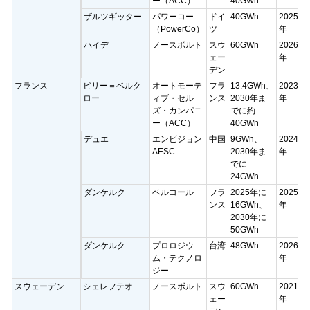
ー（ACC）
40GWh
ザルツギッター
パワーコー
ドイ
40GWh
2025
（PowerCo）
ツ
年
ハイデ
ノースボルト
スウ
60GWh
2026
ェー
年
デン
フランス
ビリー＝ベルク
オートモーテ
フラ
13.4GWh、
2023
ロー
ィブ・セル
ンス
2030年ま
年
ズ・カンパニ
でに約
ー（ACC）
40GWh
デュエ
エンビジョン
中国
9GWh、
2024
AESC
2030年ま
年
でに
24GWh
ダンケルク
ベルコール
フラ
2025年に
2025
ンス
16GWh、
年
2030年に
50GWh
ダンケルク
プロロジウ
台湾
48GWh
2026
ム・テクノロ
年
ジー
スウェーデン
シェレフテオ
ノースボルト
スウ
60GWh
2021
ェー
年