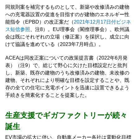
同規則案を補完するものとして、新築や改修済みの建物
への充電器設置の促進を目指すのが建物のエネルギー性
能指令（EPBD）の改正案だ（
2021年12月17日付ビジネ
ス短信参照
、注8）。EU理事会（閣僚理事会）、欧州議
会は既にそれぞれの立場（修正案）を採択し、成立に向
けて協議を進めている（2023年7月時点）。
ACEAは同改正案についての政策提言書（2022年6月発
表）（注9）で、総じて野心に欠けた目標設定だと批判
し、新築、既存の建物のうち改修済みの建物、未改修の
建物、それぞれにより明確な目標を設定することや、既
存の全ての住宅に充電ポイントを迅速に設置できるよう
手続きを簡素化することを提案した。
生産支援でギガファクトリーが続々
誕生
EV市場の拡大に伴い、自動車メーカー各社は電動化目標