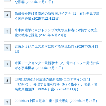
な影響 (2026年03月10日)
急成長を遂げる南米の新興国ガイアナ（1）石油発見で潤
う国内経済 (2025年12月12日)
米中間選挙に向けトランプ大統領支持者に対抗する民主
党の戦略と課題 (2026年07月23日)
紅海およびスエズ運河に関する物流動向 (2026年05月13
日)
米国データセンター最新事情（2）電力インフラ周辺に広
がる事業機会 (2026年07月06日)
EU循環型経済関連法の最新概要‐エコデザイン規則
（ESPR）、修理する権利指令（R2R 指令）、包装・包
装廃棄物規則（PPWR）案‐（2024年11月）
2025年の中国自動車生産・販売動向 (2026年06月26日)