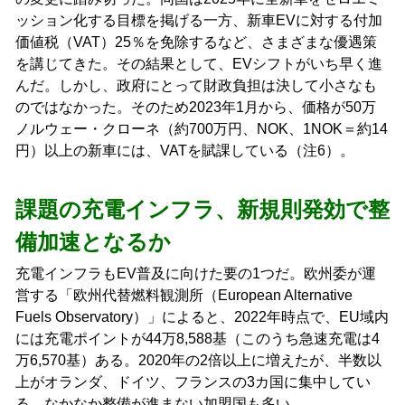
ッション化する目標を掲げる一方、新車EVに対する付加
価値税（VAT）25％を免除するなど、さまざまな優遇策
を講じてきた。その結果として、EVシフトがいち早く進
んだ。しかし、政府にとって財政負担は決して小さなも
のではなかった。そのため2023年1月から、価格が50万
ノルウェー・クローネ（約700万円、NOK、1NOK＝約14
円）以上の新車には、VATを賦課している（注6）。
課題の充電インフラ、新規則発効で整
備加速となるか
充電インフラもEV普及に向けた要の1つだ。欧州委が運
営する「欧州代替燃料観測所（European Alternative
Fuels Observatory）」によると、2022年時点で、EU域内
には充電ポイントが44万8,588基（このうち急速充電は4
万6,570基）ある。2020年の2倍以上に増えたが、半数以
上がオランダ、ドイツ、フランスの3カ国に集中してい
る。なかなか整備が進まない加盟国も多い。