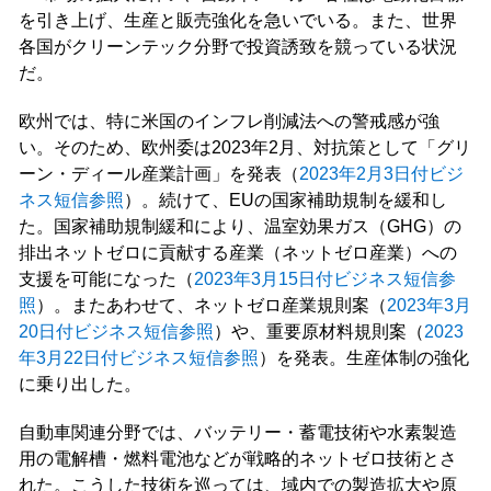
を引き上げ、生産と販売強化を急いでいる。また、世界
各国がクリーンテック分野で投資誘致を競っている状況
だ。
欧州では、特に米国のインフレ削減法への警戒感が強
い。そのため、欧州委は2023年2月、対抗策として「グリ
ーン・ディール産業計画」を発表（
2023年2月3日付ビジ
ネス短信参照
）。続けて、EUの国家補助規制を緩和し
た。国家補助規制緩和により、温室効果ガス（GHG）の
排出ネットゼロに貢献する産業（ネットゼロ産業）への
支援を可能になった（
2023年3月15日付ビジネス短信参
照
）。またあわせて、ネットゼロ産業規則案（
2023年3月
20日付ビジネス短信参照
）や、重要原材料規則案（
2023
年3月22日付ビジネス短信参照
）を発表。生産体制の強化
に乗り出した。
自動車関連分野では、バッテリー・蓄電技術や水素製造
用の電解槽・燃料電池などが戦略的ネットゼロ技術とさ
れた。こうした技術を巡っては、域内での製造拡大や原