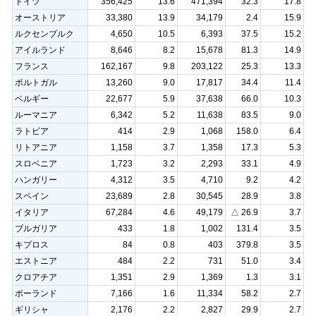
ドイツ
356,425
13.6
471,394
32.3
17.8
オーストリア
33,380
13.9
34,179
2.4
15.9
ルクセンブルク
4,650
10.5
6,393
37.5
15.2
アイルランド
8,646
8.2
15,678
81.3
14.9
フランス
162,167
9.8
203,122
25.3
13.3
ポルトガル
13,260
9.0
17,817
34.4
11.4
ベルギー
22,677
5.9
37,638
66.0
10.3
ルーマニア
6,342
5.2
11,638
83.5
9.0
ラトビア
414
2.9
1,068
158.0
6.4
リトアニア
1,158
3.7
1,358
17.3
5.3
スロベニア
1,723
3.2
2,293
33.1
4.9
ハンガリー
4,312
3.5
4,710
9.2
4.2
スペイン
23,689
2.8
30,545
28.9
3.8
イタリア
67,284
4.6
49,179
△ 26.9
3.7
ブルガリア
433
1.8
1,002
131.4
3.5
キプロス
84
0.8
403
379.8
3.5
エストニア
484
2.2
731
51.0
3.4
クロアチア
1,351
2.9
1,369
1.3
3.1
ポーランド
7,166
1.6
11,334
58.2
2.7
ギリシャ
2,176
2.2
2,827
29.9
2.7