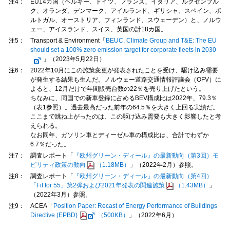
注4：
EU14カ国（ベルギー、ドイツ、フランス、イタリア、ルクセンブル
ク、オランダ、デンマーク、アイルランド、ギリシャ、スペイン、ポ
ルトガル、オーストリア、フィンランド、スウェーデン）と、ノルウ
ェー、アイスランド、スイス、英国の計18カ国。
注5：
Transport & Environment「
BEUC, Climate Group and T&E: The EU
should set a 100% zero emission target for corporate fleets in 2030
」（2023年5月22日）
注6：
2022年10月にこの施策変更が発表されたことを受け、駆け込み需要
が発生する結果も生んだ。ノルウェー道路交通情報評議会（OFV）に
よると、12月だけで年間販売台数の22％を売り上げたという。
ちなみに、同国での新車登録に占めるBEV構成比は2022年、79.3％
（表1参照）。過去最高だった前年の64.5％を大きく上回る実績だ。
ここまで跳ね上がったのは、この駆け込み需要も大きく影響したと考
えられる。
なお同年、ガソリン車とディーゼル車の構成比は、合計でわずか
6.7％だった。
注7：
調査レポート「
『欧州グリーン・ディール』の最新動向（第3回）モ
ビリティ政策の動向
（1.18MB）
」（2022年2月）参照。
注8：
調査レポート「
『欧州グリーン・ディール』の最新動向（第4回）
「Fit for 55」第2弾および2021年発表の関連施策
（1.43MB）
」
（2022年3月）参照。
注9：
ACEA「
Position Paper: Recast of Energy Performance of Buildings
Directive (EPBD)
（500KB）
」（2022年6月）