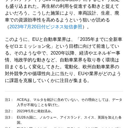
も盛り込まれた。再生材の利用を促進する動きと捉えて
よいだろう。こうした施策により、車両設計、生産、廃
車での資源効率性を高めるようという狙いが読める
（
2023年7月20日付ビジネス短信参照
）。
このように、EUと自動車業界は、「2035年までに全新車
をゼロエミッション化」という目標に向けて前進してい
る。そのような中で、2020年以降、経済やエネルギー事
情、地政学的な動きなど、自動車業界を取り巻く環境は
目まぐるしく変化してきた。電動化、欧州自動車業界の
対外競争力や循環性向上に当たり、EUや業界がどのよう
に課題を克服していくかに注目が集まる。
注1：
ACEAは、マルタを統計に含めていない。その理由としては、データ
入手が不能なことを挙げた。
注2：
2023年5月に発効済み。
注3：
EU26カ国に、ノルウェー、アイスランド、スイス、英国を加えた各
国。