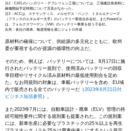
注2：CATLのハンガリー・デブレツェン工場については、工場建設発表時に
稼働開始予定時期について言及がなかった。
注3：ACCは、ステランティス、メルセデス・ベンツ、トタルエナジーズ
（フランスのエネルギー大手）のバッテリー製造合弁会社。またPowerCo
は、フォルクスワーゲン（VW）のバッテリー事業を担う子会社。
出所：各社の発表、報道情報を基にジェトロ作成
原材料の確保について、供給源の多元化とともに、欧州
委が重視するのが資源の循環性の向上だ。
そのため、例えば、バッテリーについては、8月17日に施
行されたバッテリー規則で、使用済みバッテリーの回収
率目標やリサイクル済み原材料の最低使用割合を定め
た。なお同規則の対象は、車載バッテリーを含め、EU域
内で販売される全てのバッテリーだ（
2023年8月21日付
ビジネス短信参照
）。
また2023年7月には、自動車設計・廃車（ELV）管理の持
続可能性要件に関する規則案も提案された。この規則案
には、新車生産に必要なプラスチックの25％以上を再生
プラスチック（うち25％は廃車由来）にするという規定