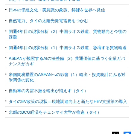
日本の伝統文化・美意識の象徴、錦鯉を世界へ発信
自然電力、タイの太陽光発電需要をつかむ
開通4年目の現状分析（2）中国ラオス鉄道、貨物動向と今後の
課題
開通4年目の現状分析（1）中国ラオス鉄道、急増する貨物輸送
ASEANが模索するAIの法整備（2）共通価値に基づく企業ガバ
ナンスがカギ
米国関税措置のASEANへの影響（1）輸出・投資統計にみる対
米関係の変化
自動車の内需不振を輸出が補えず（タイ）
タイのEV政策の現状―現地調達向上と新たなHEV支援策の導入
北部のBCG経済をチェンマイ大学が推進（タイ）