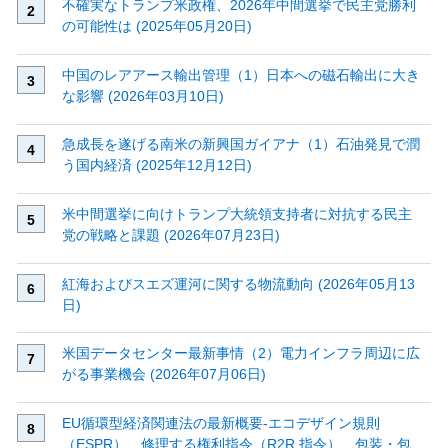
不確実なトランプ米政権、2026年中間選挙で民主党勝利
の可能性は (2025年05月20日)
中国のレアアース輸出管理（1）日本への磁石輸出に大き
な影響 (2026年03月10日)
急成長を遂げる南米の新興国ガイアナ（1）石油発見で潤
う国内経済 (2025年12月12日)
米中間選挙に向けトランプ大統領支持者に対抗する民主
党の戦略と課題 (2026年07月23日)
紅海およびスエズ運河に関する物流動向 (2026年05月13
日)
米国データセンター最新事情（2）電力インフラ周辺に広
がる事業機会 (2026年07月06日)
EU循環型経済関連法の最新概要‐エコデザイン規則
（ESPR）、修理する権利指令（R2R 指令）、包装・包