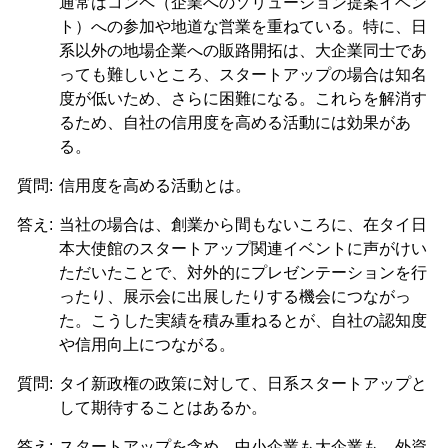
通常はコンペ（企業へのソリューション提案イベン
ト）への参加や地道な営業を重ねている。特に、日
系以外の地場企業への販路開拓は、大企業同士であ
っても難しいところ、スタートアップの場合は知名
度が低いため、さらに困難になる。これらを解消す
るため、自社の信用度を高める活動には効果があ
る。
質問:
信用度を高める活動とは。
答え:
当社の場合は、創業から間もないころに、在タイ日
本大使館のスタートアップ関連イベントに声がけい
ただいたことで、対外的にプレゼンテーションを行
ったり、展示会に出展したりする機会につながっ
た。こうした実績を積み重ねるとが、自社の認知度
や信用向上につながる。
質問:
タイ新政権の政策に対して、日系スタートアップと
して期待することはあるか。
答え:
スタートアップを含め、中小企業も大企業も、外資