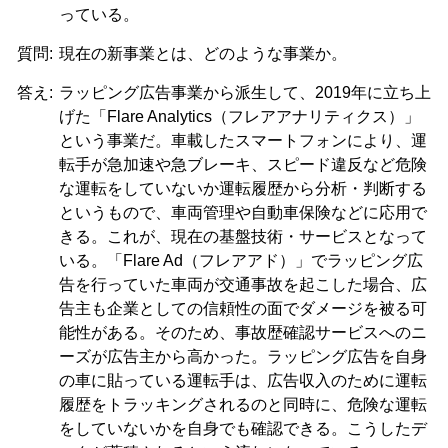
っている。
質問:
現在の新事業とは、どのような事業か。
答え:
ラッピング広告事業から派生して、2019年に立ち上
げた「Flare Analytics（フレアアナリティクス）」
という事業だ。車載したスマートフォンにより、運
転手が急加速や急ブレーキ、スピード違反など危険
な運転をしていないか運転履歴から分析・判断する
というもので、車両管理や自動車保険などに応用で
きる。これが、現在の基盤技術・サービスとなって
いる。「Flare Ad（フレアアド）」でラッピング広
告を行っていた車両が交通事故を起こした場合、広
告主も企業としての信頼性の面でダメージを被る可
能性がある。そのため、事故歴確認サービスへのニ
ーズが広告主から高かった。ラッピング広告を自身
の車に貼っている運転手は、広告収入のために運転
履歴をトラッキングされるのと同時に、危険な運転
をしていないかを自身でも確認できる。こうしたデ