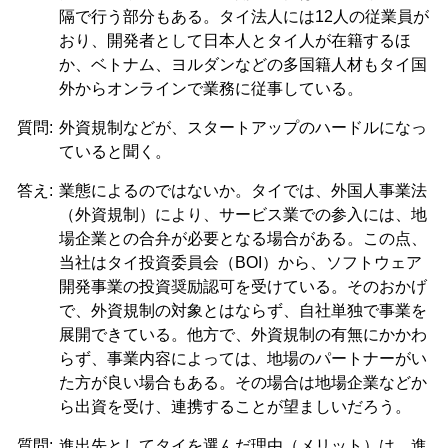
隔で行う部分もある。タイ法人には12人の従業員が
おり、開発者として日本人とタイ人が在籍するほ
か、ベトナム、ヨルダンなどの多国籍人材もタイ国
外からオンラインで業務に従事している。
質問:
外資規制などが、スタートアップのハードルになっ
ていると聞く。
答え:
業態によるのではないか。タイでは、外国人事業法
（外資規制）により、サービス業での参入には、地
場企業との合弁が必要となる場合がある。この点、
当社はタイ投資委員会（BOI）から、ソフトウェア
開発事業の投資奨励認可を受けている。そのおかげ
で、外資規制の対象とはならず、自社単独で事業を
展開できている。他方で、外資規制の有無にかかわ
らず、事業内容によっては、地場のパートナーがい
た方が良い場合もある。その場合は地場企業などか
ら出資を受け、連携することが望ましいだろう。
質問:
進出先としてタイを選んだ理由（メリット）は。進