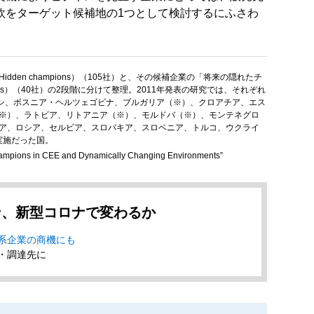
欧をターゲット候補地の1つとして検討するにふさわ
den champions）（105社）と、その候補企業の「将来の隠れたチ
hampions）（40社）の2段階に分けて整理。2011年発表の研究では、それぞれ
ーシ、ボスニア・ヘルツェゴビナ、ブルガリア（※）、クロアチア、エス
※）、ラトビア、リトアニア（※）、モルドバ（※）、モンテネグロ
ア、ロシア、セルビア、スロバキア、スロベニア、トルコ、ウクライ
実施だった国。
Champions in CEE and Dynamically Changing Environments”
ン、新型コロナで変わるか
系企業の商機にも
・調達先に