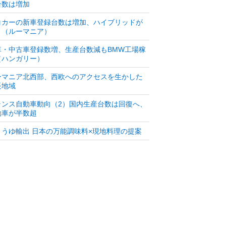
台数は増加
コカーの新車登録台数は増加、ハイブリッドが
引（ルーマニア）
車・中古車登録数増、生産台数減もBMW工場稼
（ハンガリー）
ーマニア北西部、西欧へのアクセスを生かした
長地域
ランス自動車動向（2）国内生産台数は回復へ、
動車が半数超
ょうゆ輸出 日本の万能調味料×現地料理の提案