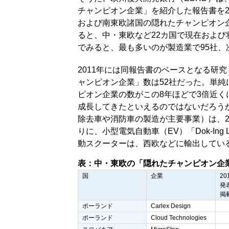
チャンピオン企業」を紹介した報告書を20
および南東欧諸国の隠れたチャンピオン
ると、中・東欧など22カ国で現在および
でみると、最も多いのが製造業で95社、次
2011年には同報告書のベースとなる研
ャンピオン企業」数は52社だった。単
ピオン企業の数がこの8年ほどで3倍近
成長してきたといえるのではないだろうか（
除去車や消防車の製造が主要事業）は、2
りに、小型電気自動車（EV）「Dok-In
動スクーターは、西欧などに輸出してい
表：中・東欧の「隠れたチャンピオン企
国
企業
20
発
掲
ポーランド
Carlex Design
ポーランド
Cloud Technologies