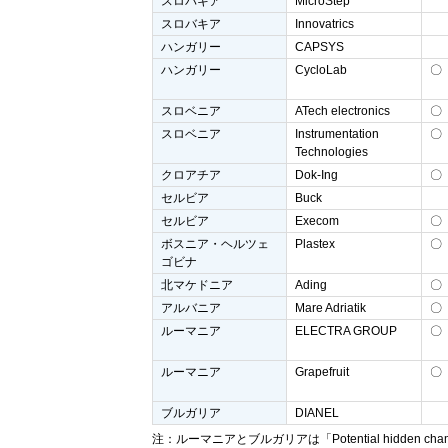
スロバキア
MicroStep
スロバキア
Innovatrics
ハンガリー
CAPSYS
ハンガリー
CycloLab
〇
スロベニア
ATech electronics
〇
スロベニア
Instrumentation
〇
Technologies
クロアチア
Dok-Ing
〇
セルビア
Buck
セルビア
Execom
〇
ボスニア・ヘルツェ
Plastex
〇
ゴビナ
北マケドニア
Ading
〇
アルバニア
Mare Adriatik
〇
ルーマニア
ELECTRA GROUP
〇
ルーマニア
Grapefruit
〇
ブルガリア
DIANEL
注：ルーマニアとブルガリアは「Potential hidden c