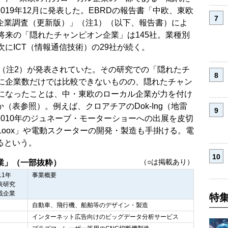
19年12月に発表した。EBRDの報告書「中欧、東欧
企業調査（更新版）」（注1）（以下、報告書）によ
将来の「隠れたチャンピオン企業」は145社。業種別
にICT（情報通信技術）の29社が続く。
究（注2）が発表されていた。その研究での「隠れたチ
純に企業数だけでは比較できないものの、隠れたチャン
くになったことは、中・東欧のローカル企業が力を付け
表参照）。例えば、クロアチアのDok-Ing（地雷
010年のジュネーブ・モーターショーへの出展を皮切
g Loox」や電動スクーターの開発・製造も手掛ける。電
るという。
（○は掲載あり）
業」（一部抜粋）
11年
事業概要
表研究
載企業
特
自動車、飛行機、船舶等のデザイン・製造
インターネット広告向けのビッグデータ分析サービス