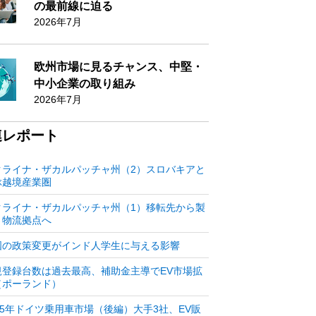
の最前線に迫る
2026年7月
欧州市場に見るチャンス、中堅・
中小企業の取り組み
2026年7月
連レポート
クライナ・ザカルパッチャ州（2）スロバキアと
ぶ越境産業圏
クライナ・ザカルパッチャ州（1）移転先から製
・物流拠点へ
国の政策変更がインド人学生に与える影響
規登録台数は過去最高、補助金主導でEV市場拡
（ポーランド）
25年ドイツ乗用車市場（後編）大手3社、EV販