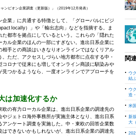
ャンピオン企業調査（更新版）」（2019年12月発表）
ン企業」に共通する特徴として、「グローバルにビジ
 impact locally）」や「輸出志向」などを指摘する。ま
れた都市を拠点にしているという。これらの「隠れた
ーカル企業のほんの一部にすぎない。進出日系企業に
の相手との商談はいきなりオンラインではなくリアル
う。ただ、アクセスしづらい地方都市に点在する中・
関
型コロナで従来にも増してオンライン商談に馴染みや
が見つかるようなら、一度オンラインでアプローチを
ウ
結
ウ
造
大は加速化するか
米
東欧の有力ローカル企業は、進出日系企業の調達先の
会やジェトロ海外事務所が実施主体となり、進出日系
新
大
るアンケート調査を実施した。中・東欧の回答企業数
較はできないかもしれないが、進出日系企業の調達先
20