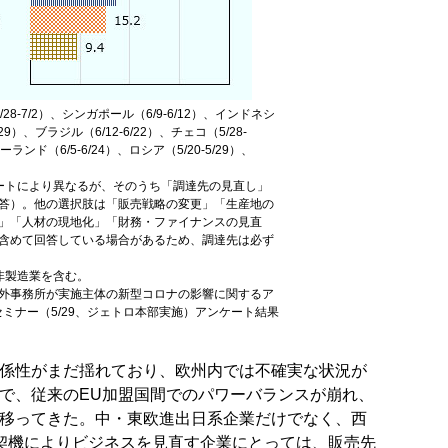
8-7/2）、シンガポール（6/9-6/12）、インドネシ
/29）、ブラジル（6/12-6/22）、チェコ（5/28-
ーランド（6/5-6/24）、ロシア（5/20-5/29）、
ートにより異なるが、そのうち「調達先の見直し」
答）。他の選択肢は「販売戦略の変更」「生産地の
」「人材の現地化」「財務・ファイナンスの見直
含めて回答している場合があるため、調達先は必ず
非製造業を含む。
外事務所が実施主体の新型コロナの影響に関するア
セミナー（5/29、ジェトロ本部実施）アンケート結果
関係性がまだ揺れており、欧州内では不確実な状況が
とで、従来のEU加盟国間でのパワーバランスが崩れ、
に移ってきた。中・東欧進出日系企業だけでなく、西
契機によりビジネスを見直す企業にとっては、販売先