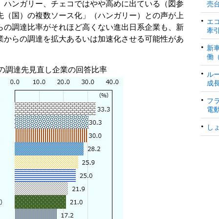
、ハンガリー、チェコではやや高めに出ている（図参
売
先（国）の複数ソース化」（ハンガリー）との声が上
エ
らの調達比率がそれほど高くない進出日系企業も、新
牽
業からの調達を拡大あるいは加速化させる可能性があ
新
働
の調達先見直し企業の回答比率
ル
成
フ
電
し