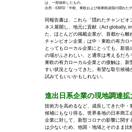
は、一部抜粋したもの。
出所：EBRD「中欧、東欧および南東欧諸国の隠れたチ
同報告書は、これら「隠れたチャンピオ
ネス展開し、地元に貢献（Act globally,
た、ほとんどの掲載企業が、首都から離
チャンピオン企業」は中・東欧の有力ロ
とってもローカル企業にとっても、新規
の場がふさわしい、と通常は考えるだろ
東欧の有力ローカル企業との接触は、新
すい状況となってきた。有望な取引候補
試みてもいいかもしれない。
進出日系企業の現地調達拡
技術力を高めるなど、成長してきた中・
候補にもなり得る。世界各地の日本商工
企業に対して、新型コロナの影響に関す
は少ないため、他国・地域とそのまま比