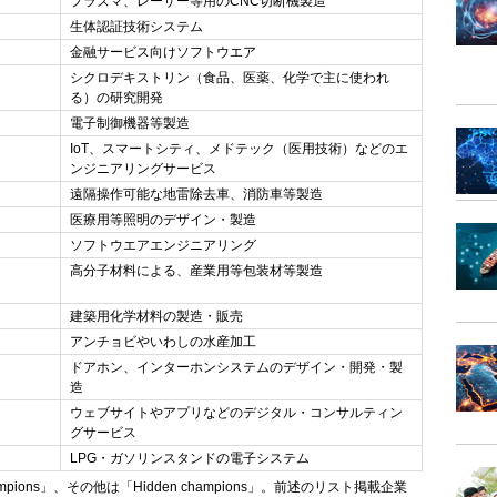
プラズマ、レーザー等用のCNC切断機製造
生体認証技術システム
金融サービス向けソフトウエア
シクロデキストリン（食品、医薬、化学で主に使われ
る）の研究開発
電子制御機器等製造
IoT、スマートシティ、メドテック（医用技術）などのエ
ンジニアリングサービス
遠隔操作可能な地雷除去車、消防車等製造
医療用等照明のデザイン・製造
ソフトウエアエンジニアリング
高分子材料による、産業用等包装材等製造
建築用化学材料の製造・販売
アンチョビやいわしの水産加工
ドアホン、インターホンシステムのデザイン・開発・製
造
ウェブサイトやアプリなどのデジタル・コンサルティン
グサービス
LPG・ガソリンスタンドの電子システム
hampions」、その他は「Hidden champions」。前述のリスト掲載企業