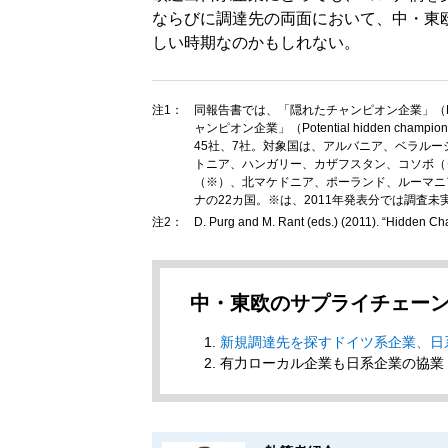
ならびに調達先の両面において、中・東
しい時期なのかもしれない。
注1：
同報告書では、「隠れたチャンピオン企業」（Hid
ャンピオン企業」（Potential hidden c
45社、7社。対象国は、アルバニア、ベラル
トニア、ハンガリー、カザフスタン、コソボ（
（※）、北マケドニア、ポーランド、ルーマニ
ナの22カ国。※は、2011年発表分では調査未
注2：
D. Purg and M. Rant (eds.) (2011). “Hidden 
中・東欧のサプライチェー
新規調達先を探すドイツ系企業、日
有力ローカル企業も日系企業の協業