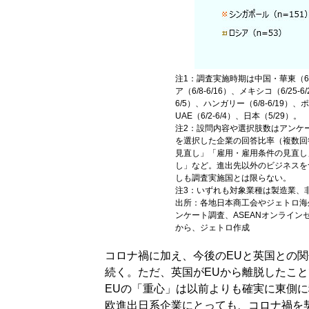
注1：調査実施時期は中国・華東（6/2
ア（6/8-6/16）、メキシコ（6/25-6
6/5）、ハンガリー（6/8-6/19）、ポ
UAE（6/2-6/4）、日本（5/29）。
注2：設問内容や選択肢数はアンケ
を選択した企業の回答比率（複数回
見直し」「雇用・雇用条件の見直し
し」など。進出先以外のビジネスを
しも調査実施国とは限らない。
注3：いずれも対象業種は製造業、
出所：各地日本商工会やジェトロ海
ンケート調査、ASEANオンライン
から、ジェトロ作成
コロナ禍に加え、今後のEUと英国との
続く。ただ、英国がEUから離脱したこ
EUの「重心」は以前よりも確実に東側
欧進出日系企業にとっても、コロナ禍を