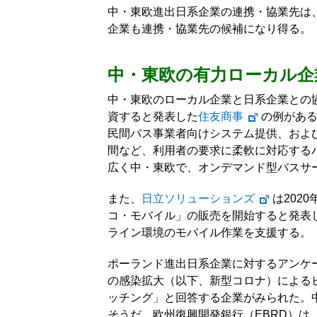
中・東欧進出日系企業の連携・協業先は
企業も連携・協業先の候補になり得る。
中・東欧の有力ローカル企
中・東欧のローカル企業と日系企業との協
資すると発表した
住友商事
の例があ
民間バス事業者向けシステム提供、およ
間など、利用者の要求に柔軟に対応する
広く中・東欧で、オンデマンド型バスサ
また、
日立ソリューションズ
は202
コ・モバイル」の販売を開始すると発表
ライン環境のモバイル作業を支援する。
ポーランド進出日系企業に対するアンケ
の感染拡大（以下、新型コロナ）による
ッチング」と回答する企業がみられた。
そうだ。欧州復興開発銀行（EBRD）