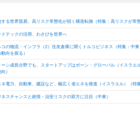
貌する世界貿易、高リスク常態化が招く構造転換（特集：高リスクが常
ードテックの活用、わさびを世界へ
ルコの物流・インフラ（2）住友倉庫に聞くトルコビジネス（特集：中
の動向を探る）
リーン成長分野でも、スタートアップはボーン・グローバル（イスラエ
動向）
エネ電力、自動車、建設など、幅広く省エネを推進（イスラエル）（特
ジネスチャンスと政情・治安リスクの双方に注目（中東）