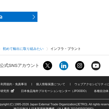
初めて輸出に取り組みたい
インフラ・プラント
公式SNSアカウント
利用規約・免責事項
個人情報保護について
ウェブアクセシビリティ
済研究所
日本食品海外プロモーションセンター（JFOODO）
各種自治体
yright (C) 1995-2026 Japan External Trade Organization(JETRO). All rights reser
独立行政法人日本貿易振興機構 （法人番号 2010405003693）