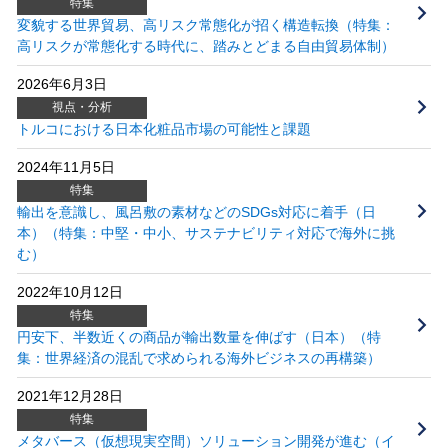
特集
変貌する世界貿易、高リスク常態化が招く構造転換（特集：
高リスクが常態化する時代に、踏みとどまる自由貿易体制）
2026年6月3日
視点・分析
トルコにおける日本化粧品市場の可能性と課題
2024年11月5日
特集
輸出を意識し、風呂敷の素材などのSDGs対応に着手（日
本）（特集：中堅・中小、サステナビリティ対応で海外に挑
む）
2022年10月12日
特集
円安下、半数近くの商品が輸出数量を伸ばす（日本）（特
集：世界経済の混乱で求められる海外ビジネスの再構築）
2021年12月28日
特集
メタバース（仮想現実空間）ソリューション開発が進む（イ